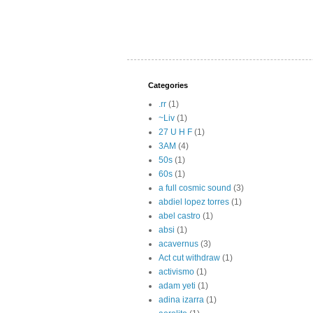
Categories
.rr
(1)
~Liv
(1)
27 U H F
(1)
3AM
(4)
50s
(1)
60s
(1)
a full cosmic sound
(3)
abdiel lopez torres
(1)
abel castro
(1)
absi
(1)
acavernus
(3)
Act cut withdraw
(1)
activismo
(1)
adam yeti
(1)
adina izarra
(1)