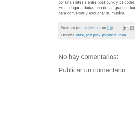
por una síntesis entre post punk y psicodeli
Es sin lugar a dudas una de las grandes ba
para conversar y escuchar su música.
Publicado por
Luis Alvarado
en
5:40
Etiquetas:
brasil
,
post punk
,
psicodelia
,
rakta
No hay comentarios:
Publicar un comentario