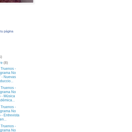
tu página
5)
re
(8)
 Truenos -
ograma No
 - Nuevas
duccio...
 Truenos -
ograma No
 - Música
démica...
 Truenos -
ograma No
 - Entrevista
en...
 Truenos -
ograma No