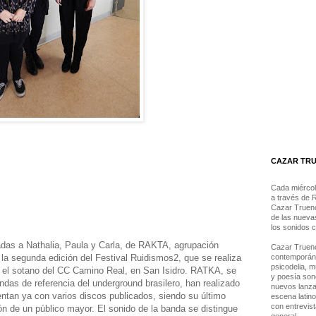
CAZAR TRUE
Cada miércol
a través de 
Cazar Trueno
de las nueva
los sonidos 
das a Nathalia, Paula y Carla, de RAKTA, agrupación
Cazar Trueno
e la segunda edición del Festival Ruidismos2, que se realiza
contemporánea
psicodelia, m
n el sotano del CC Camino Real, en San Isidro. RATKA, se
y poesía son
das de referencia del underground brasilero, han realizado
nuevos lanza
entan ya con varios discos publicados, siendo su último
escena latin
con entrevis
ión de un público mayor. El sonido de la banda se distingue