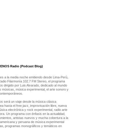
NOS Radio (Podcast Blog)
es a la media noche emitiendo desde Lima-Perú,
Radio Filarmonía 102.7 FM Stereo, el programa
s dirigido por Luis Alvarado, dedicado al mundo
s músicas, música experimental, el arte sonoro y
contemporáneos.
s será un viaje desde la música clásica
 hasta el free jazz, improvisación libre, nueva
úsica electrónica y rock experimental, radio arte
ora. Un programa con énfasis en la actualidad,
mientos, artistas nuevos y mucha cobertura a la
oamericana y peruana de música experimental
tas, programas monográficos y temáticos en