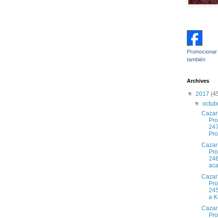
Promocionar 
también
Archives
▼
2017
(4
▼
octub
Cazar
Pr
247
Pro
Cazar
Pr
246
aca
Cazar
Pr
245
a K
Cazar
Pr