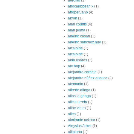
aerolito
(1)
afrocaribbean x
(1)
afroperuano
(4)
akron
(1)
alan courtis
(4)
alan poma
(1)
alberto casari
(1)
alberto sanchez nue
(1)
alcaloide
(1)
alcaloidë
(1)
aldo linares
(1)
ale hop
(4)
alejandro cornejo
(1)
alejandro núñez allauca
(2)
alemania
(1)
alfredo aliaga
(1)
alias la gringa
(1)
alicia urreta
(1)
aline vieira
(1)
alles
(1)
almirante ackbar
(1)
Aloysius Acker
(1)
altiplano
(1)