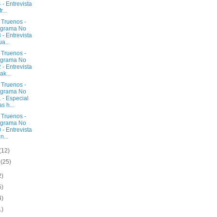
 - Entrevista
r...
 Truenos -
ograma No
 - Entrevista
ua...
 Truenos -
ograma No
 - Entrevista
ak...
 Truenos -
ograma No
 - Especial
as h...
 Truenos -
ograma No
 - Entrevista
n...
(12)
o
(25)
2)
5)
4)
1)