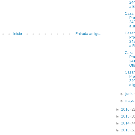
244
a Ef
Cazar
Pr
243
a J
Cazar
Inicio
Entrada antigua
Pr
242
a R
Cazar
Pr
241
Otr
Cazar
Pr
240
a Ig
►
junio
►
may
►
2016
(2
►
2015
(3
►
2014
(4
►
2013
(5